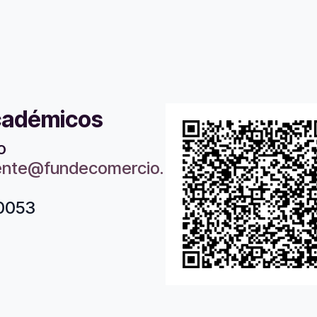
cadémicos
o
liente@fundecomercio.
40053