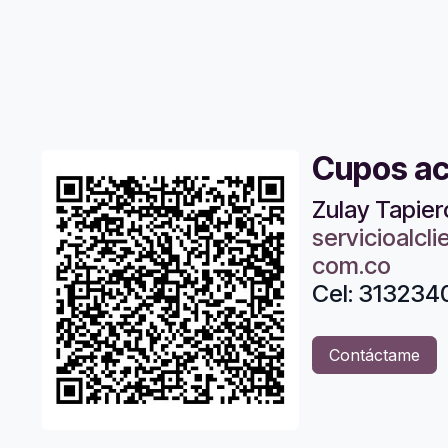
Cupos a
Zulay Tapier
servicioalc
com.co
Cel: 31323
Contáctame