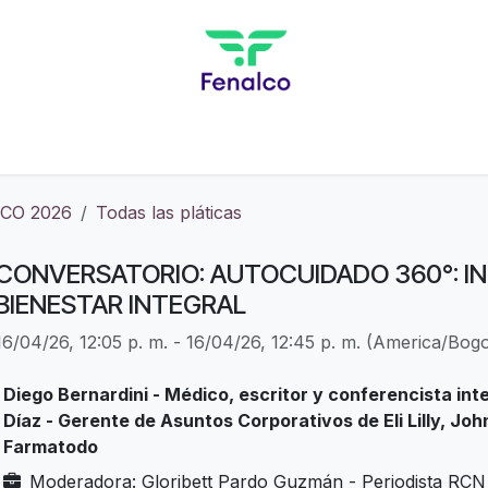
Inicio
Agenda Académica
Pague Aquí
CO 2026
Todas las pláticas
CONVERSATORIO: AUTOCUIDADO 360°: I
BIENESTAR INTEGRAL
16/04/26, 12:05 p. m.
-
16/04/26, 12:45 p. m.
(
America/Bogo
Diego Bernardini - Médico, escritor y conferencista int
Díaz - Gerente de Asuntos Corporativos de Eli Lilly, Jo
Farmatodo
Moderadora: Gloribett Pardo Guzmán - Periodista RCN