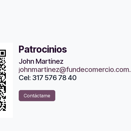
Patrocinios
John Martínez
ohnmartinez@fundecomercio.com
j
Cel: 317 576 78 40
Con
táctame